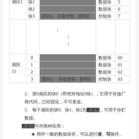
扇区
1
块
1
数据块
5
块
2
数据块
6
块
3
密码
A
存取控制
密码
B
控制块
7
∶
∶
∶
0
数据块
60
扇区
1
数据块
61
15
2
数据块
62
3
密码
A
存取控制
密码
B
控制块
63
2、
第
0
扇区的块
0
（即绝对地址
0
块），它用于存放厂
商代码，已经固化，不可更改。
3、
每个扇区的块
0
、块
1
、块
2
为
数据块
，可用于存贮
数据。
数据块
可作两种应用：
★ 用作一般的数据保存，可以进行
读
、
写
操作。