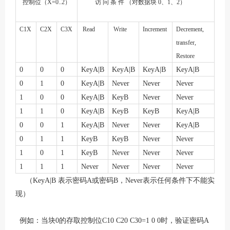
控制位（
X=0..2
）
访
问
条
件
（对数据块
0
、
1
、
2
）
C1X
C2X
C3X
R
ead
W
rite
Increment
Decrement,
transfer,
Restore
0
0
0
KeyA|B
KeyA|B
KeyA|B
KeyA|B
0
1
0
KeyA|B
Never
Never
Never
1
0
0
KeyA|B
KeyB
Never
Never
1
1
0
KeyA|B
KeyB
KeyB
KeyA|B
0
0
1
KeyA|B
Never
Never
KeyA|B
0
1
1
KeyB
KeyB
Never
Never
1
0
1
KeyB
Never
Never
Never
1
1
1
Never
Never
Never
Never
（
K
eyA|B
表示密码
A
或密码
B
，
N
ever
表示任何条件下不能实
现）
例如：当块
0
的存取控制位
C10 C20 C30=1 0 0
时，验证密码
A