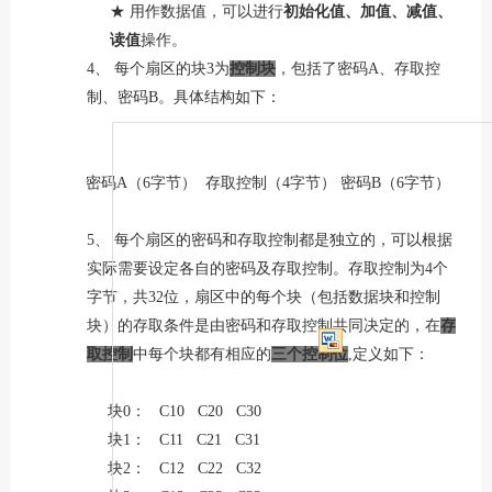
★ 用作数据值，可以进行
初始化值、加值、减值、
读值
操作。
4、
每个扇区的块
3
为
控制块
，包括了密码
A
、存取控
制、密码
B
。具体结构如下：
密码
A
（
6
字节） 存取控制（
4
字节） 密码
B
（
6
字节）
5、
每个扇区的密码和存取控制都是独立的，可以根据
实际需要设定各自的密码及存取控制。存取控制为
4
个
字节，共
32
位，扇区中的每个块（包括数据块和控制
块）的存取条件是由密码和存取控制共同决定的，在
存
取控制
中每个块都有相应的
三个控制位
,
定义如下：
块
0
：
C10 C20 C30
块
1
：
C11 C21 C31
块
2
：
C12 C22 C32