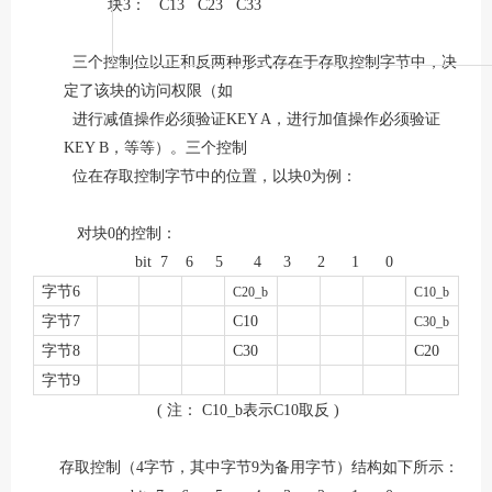
块
3
：
C13 C23 C33
三个控制位以正和反两种形式存在于存取控制字节中，决
定了该块的访问权限（如
进行减值操作必须验证
KEY A
，进行加值操作必须验证
KEY B
，等等）。三个控制
位在存取控制字节中的位置，以块
0
为例：
对块
0
的控制：
bit 7 6 5 4 3 2 1
0
字节
6
C20_
b
C10_b
字节
7
C10
C
3
0_b
字节
8
C30
C20
字节
9
(
注：
C10_b
表示
C10
取反
)
存取控制（
4
字节，其中字节
9
为备用字节）结构如下所示：