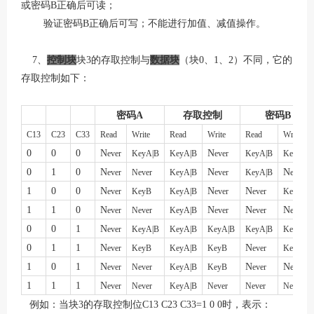
或密码
B
正确后可读；
验证密码
B
正确后可写；不能进行加值、减值操作。
7
、
控制块
块
3
的存取控制与
数据块
（块
0
、
1
、
2
）不同，它的
存取控制如下：
密码
A
存取控制
密码
B
C1
3
C2
3
C3
3
Read
Write
Read
Write
Read
Write
0
0
0
N
N
ever
KeyA|B
KeyA|B
ever
KeyA|B
KeyA|B
0
1
0
N
N
N
ever
Never
KeyA|B
ever
KeyA|B
ever
1
0
0
N
N
N
ever
KeyB
KeyA|B
ever
ever
KeyB
1
1
0
N
N
N
N
ever
N
ever
KeyA|B
ever
ever
ever
0
0
1
N
ever
KeyA|B
KeyA|B
KeyA|B
KeyA|B
KeyA|B
0
1
1
N
N
ever
KeyB
KeyA|B
KeyB
ever
KeyB
1
0
1
N
N
N
ever
Never
KeyA|B
KeyB
ever
ever
1
1
1
N
ever
Never
KeyA|B
Never
Never
Never
例如：当块
3
的存取控制位
C13 C23 C33=1 0 0
时，表示：