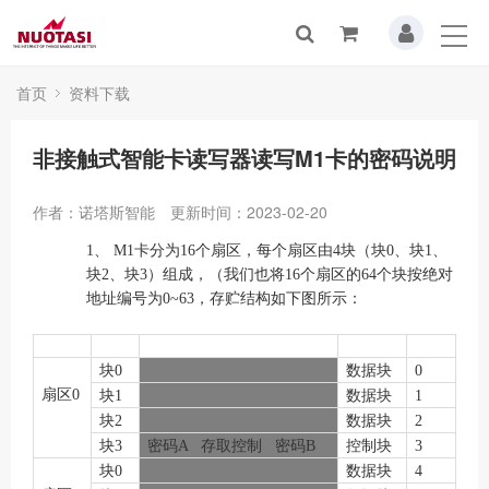
首页
资料下载
非接触式智能卡读写器读写M1卡的密码说明
作者：诺塔斯智能
更新时间：2023-02-20
1、
M1
卡分为
16
个扇区，每个扇区由
4
块（块
0
、块
1
、
块
2
、块
3
）组成，（我们也将
16
个扇区的
64
个块按绝对
地址编号为
0~63
，存贮结构如下图所示：
块
0
数据块
0
扇区
0
块
1
数据块
1
块
2
数据块
2
块
3
密码
A
存取控制
密码
B
控制块
3
块
0
数据块
4