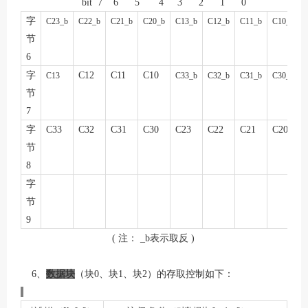
bit 7 6
5 4 3 2 1
0
字
C23_
b
C22_
b
C21_
b
C20_
b
C13_
b
C12_
b
C11_
b
C10_b
节
6
字
C12
C11
C10
C13
C33_
b
C32_
b
C31_
b
C
3
0_b
节
7
字
C33
C32
C31
C30
C23
C22
C21
C20
节
8
字
节
9
(
注：
_b
表示取反
)
6
、
数据块
（块
0
、块
1
、块
2
）的存取控制如下：