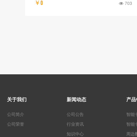
703
支持NFC卡模拟的USB免驱动非接触CPU卡
读写器
￥120
656
关于我们
新闻动态
产品
公司简介
公司公告
智能
公司荣誉
行业资讯
智能
知识中心
周边