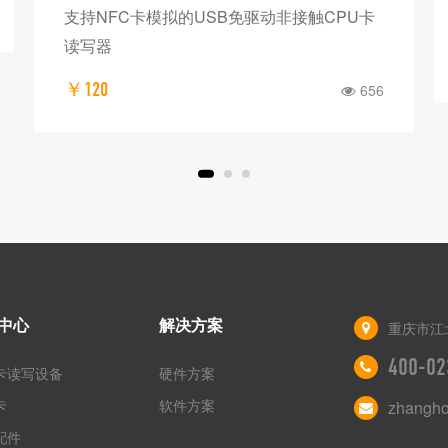
多协议NFC读写模块支持 Modbus RTU协议
￥150
900
中心
解决方案
重庆市江
400-02
卡读写设备
硬件方案
卡
软件方案
zhangh
配件