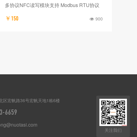
RJ45接口TCP/IP通信二代证阅读器IC卡CPU
Lo
卡NFC
输的
￥1750
￥3
871
北区宏帆路36号宏帆天地1栋6楼
3-6659
ong@nuotasi.com
关注我们